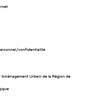
ernet
personnel/confidentialité
é d’Aménagement Urbain de la Région de
gique